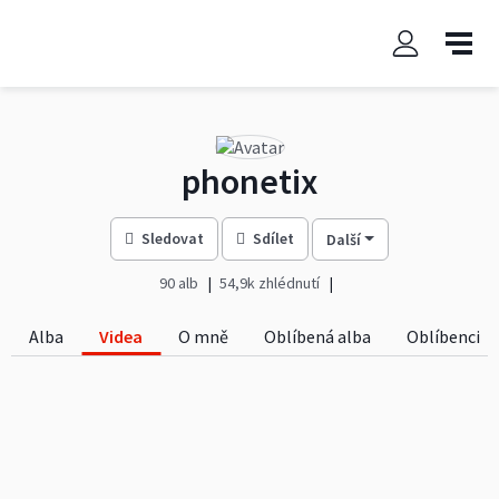
phonetix
Sledovat
Sdílet
Další
90 alb
54,9k zhlédnutí
Alba
Videa
O mně
Oblíbená alba
Oblíbenci